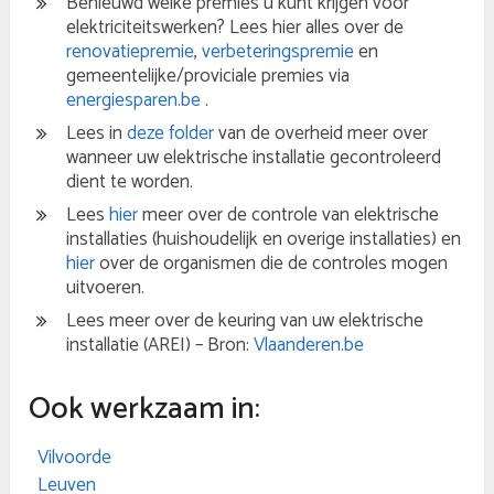
Benieuwd welke premies u kunt krijgen voor
elektriciteitswerken? Lees hier alles over de
renovatiepremie
,
verbeteringspremie
en
gemeentelijke/proviciale premies via
energiesparen.be
.
Lees in
deze folder
van de overheid meer over
wanneer uw elektrische installatie gecontroleerd
dient te worden.
Lees
hier
meer over de controle van elektrische
installaties (huishoudelijk en overige installaties) en
hier
over de organismen die de controles mogen
uitvoeren.
Lees meer over de keuring van uw elektrische
installatie (AREI) – Bron:
Vlaanderen.be
Ook werkzaam in:
Vilvoorde
Leuven