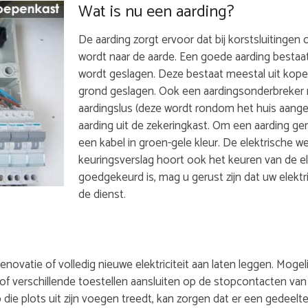
Wat is nu een aarding?
De aarding zorgt ervoor dat bij korstsluitingen of
wordt naar de aarde. Een goede aarding bestaat
wordt geslagen. Deze bestaat meestal uit kope
grond geslagen. Ook een aardingsonderbreker m
aardingslus (deze wordt rondom het huis aange
aarding uit de zekeringkast. Om een aarding ge
een kabel in groen-gele kleur. De elektrische w
keuringsverslag hoort ook het keuren van de el
goedgekeurd is, mag u gerust zijn dat uw elektri
de dienst.
 renovatie of volledig nieuwe elektriciteit aan laten leggen. Mo
l, of verschillende toestellen aansluiten op de stopcontacten van
die plots uit zijn voegen treedt, kan zorgen dat er een gedeelte 