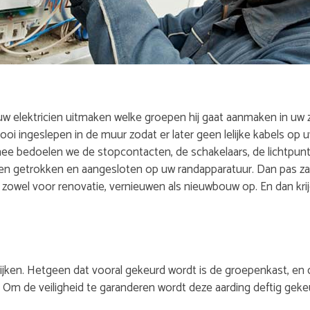
uw elektricien uitmaken welke groepen hij gaat aanmaken in uw z
ooi ingeslepen in de muur zodat er later geen lelijke kabels op 
ee bedoelen we de stopcontacten, de schakelaars, de lichtpunte
 getrokken en aangesloten op uw randapparatuur. Dan pas zal u
owel voor renovatie, vernieuwen als nieuwbouw op. En dan krijg
kijken. Hetgeen dat vooral gekeurd wordt is de groepenkast, en 
. Om de veiligheid te garanderen wordt deze aarding deftig geke