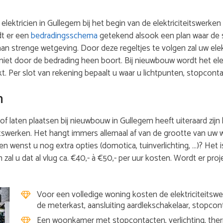
w elektricien in Gullegem bij het begin van de elektriciteitswerk
dt er een
bedradingsschema
getekend alsook een plan waar de 
aan strenge wetgeving. Door deze regeltjes te volgen zal uw ele
niet door de bedrading heen boort. Bij nieuwbouw wordt het el
Per slot van rekening bepaalt u waar u lichtpunten, stopcont
n
of laten plaatsen bij nieuwbouw in Gullegem heeft uiteraard zijn k
itswerken. Het hangt immers allemaal af van de grootte van uw w
en wenst u nog extra opties (domotica, tuinverlichting, …)? Het 
 zal u dat al vlug ca. €40,- à €50,- per uur kosten. Wordt er proj
Voor een volledige woning kosten de elektriciteitswer
de meterkast, aansluiting aardlekschakelaar, stopcon
Een woonkamer met stopcontacten, verlichting, therm