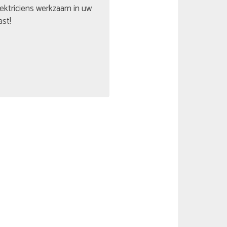
lektriciens werkzaam in uw
ast!