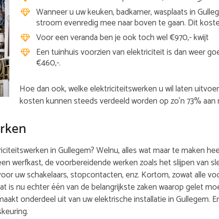
Wanneer u uw keuken, badkamer, wasplaats in Gulleg
stroom evenredig mee naar boven te gaan. Dit koste
Voor een veranda ben je ook toch wel €970,- kwijt
Een tuinhuis voorzien van elektriciteit is dan weer 
€460,-.
Hoe dan ook, welke elektriciteitswerken u wil laten uitvoe
kosten kunnen steeds verdeeld worden op zo’n 73% aan m
erken
citeitswerken in Gullegem? Welnu, alles wat maar te maken heeft
 een werfkast, de voorbereidende werken zoals het slijpen van 
oor uw schakelaars, stopcontacten, enz. Kortom, zowat alle v
at is nu echter één van de belangrijkste zaken waarop gelet mo
t maakt onderdeel uit van uw elektrische installatie in Gullegem.
skeuring.