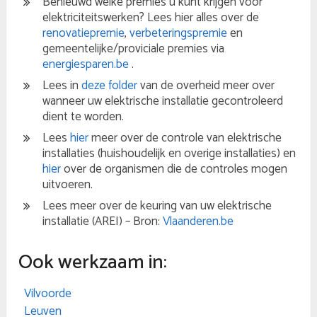
Benieuwd welke premies u kunt krijgen voor
elektriciteitswerken? Lees hier alles over de
renovatiepremie
,
verbeteringspremie
en
gemeentelijke/proviciale premies via
energiesparen.be
.
Lees in
deze folder
van de overheid meer over
wanneer uw elektrische installatie gecontroleerd
dient te worden.
Lees
hier
meer over de controle van elektrische
installaties (huishoudelijk en overige installaties) en
hier
over de organismen die de controles mogen
uitvoeren.
Lees meer over de keuring van uw elektrische
installatie (AREI) – Bron:
Vlaanderen.be
Ook werkzaam in:
Vilvoorde
Leuven