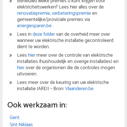
Benieuwd welke premies u kunt krijgen voor
elektriciteitswerken? Lees hier alles over de
renovatiepremie
,
verbeteringspremie
en
gemeentelijke/proviciale premies via
energiesparen.be
.
Lees in
deze folder
van de overheid meer over
wanneer uw elektrische installatie gecontroleerd
dient te worden.
Lees
hier
meer over de controle van elektrische
installaties (huishoudelijk en overige installaties) en
hier
over de organismen die de controles mogen
uitvoeren.
Lees meer over de keuring van uw elektrische
installatie (AREI) – Bron:
Vlaanderen.be
Ook werkzaam in:
Gent
Sint-Niklaas