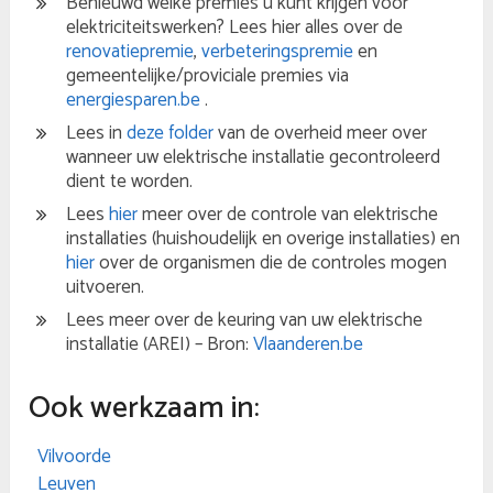
Benieuwd welke premies u kunt krijgen voor
elektriciteitswerken? Lees hier alles over de
renovatiepremie
,
verbeteringspremie
en
gemeentelijke/proviciale premies via
energiesparen.be
.
Lees in
deze folder
van de overheid meer over
wanneer uw elektrische installatie gecontroleerd
dient te worden.
Lees
hier
meer over de controle van elektrische
installaties (huishoudelijk en overige installaties) en
hier
over de organismen die de controles mogen
uitvoeren.
Lees meer over de keuring van uw elektrische
installatie (AREI) – Bron:
Vlaanderen.be
Ook werkzaam in:
Vilvoorde
Leuven