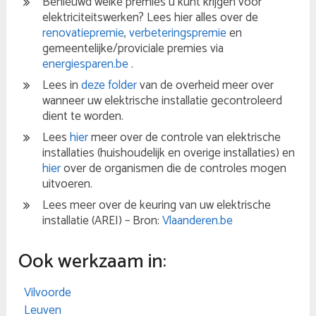
Benieuwd welke premies u kunt krijgen voor
elektriciteitswerken? Lees hier alles over de
renovatiepremie
,
verbeteringspremie
en
gemeentelijke/proviciale premies via
energiesparen.be
.
Lees in
deze folder
van de overheid meer over
wanneer uw elektrische installatie gecontroleerd
dient te worden.
Lees
hier
meer over de controle van elektrische
installaties (huishoudelijk en overige installaties) en
hier
over de organismen die de controles mogen
uitvoeren.
Lees meer over de keuring van uw elektrische
installatie (AREI) – Bron:
Vlaanderen.be
Ook werkzaam in:
Vilvoorde
Leuven