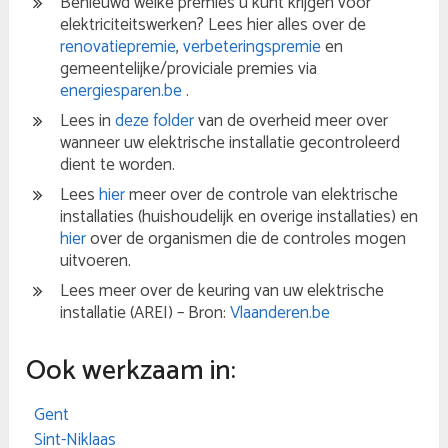
Benieuwd welke premies u kunt krijgen voor
elektriciteitswerken? Lees hier alles over de
renovatiepremie
,
verbeteringspremie
en
gemeentelijke/proviciale premies via
energiesparen.be
.
Lees in
deze folder
van de overheid meer over
wanneer uw elektrische installatie gecontroleerd
dient te worden.
Lees
hier
meer over de controle van elektrische
installaties (huishoudelijk en overige installaties) en
hier
over de organismen die de controles mogen
uitvoeren.
Lees meer over de keuring van uw elektrische
installatie (AREI) – Bron:
Vlaanderen.be
Ook werkzaam in:
Gent
Sint-Niklaas