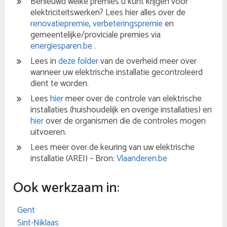
Benieuwd welke premies u kunt krijgen voor
elektriciteitswerken? Lees hier alles over de
renovatiepremie
,
verbeteringspremie
en
gemeentelijke/proviciale premies via
energiesparen.be
.
Lees in
deze folder
van de overheid meer over
wanneer uw elektrische installatie gecontroleerd
dient te worden.
Lees
hier
meer over de controle van elektrische
installaties (huishoudelijk en overige installaties) en
hier
over de organismen die de controles mogen
uitvoeren.
Lees meer over de keuring van uw elektrische
installatie (AREI) – Bron:
Vlaanderen.be
Ook werkzaam in:
Gent
Sint-Niklaas