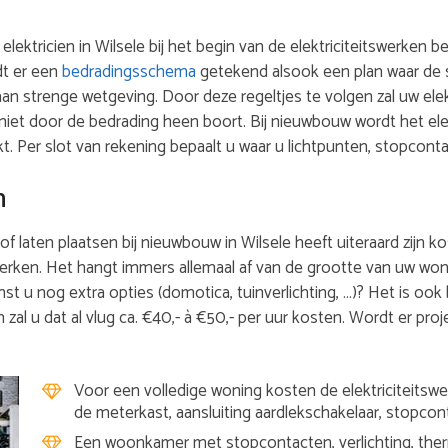
 elektricien in Wilsele bij het begin van de elektriciteitswerken
dt er een
bedradingsschema
getekend alsook een plan waar de 
aan strenge wetgeving. Door deze regeltjes te volgen zal uw ele
niet door de bedrading heen boort. Bij nieuwbouw wordt het el
Per slot van rekening bepaalt u waar u lichtpunten, stopcont
n
of laten plaatsen bij nieuwbouw in Wilsele heeft uiteraard zijn kos
werken. Het hangt immers allemaal af van de grootte van uw won
st u nog extra opties (domotica, tuinverlichting, …)? Het is ook
 zal u dat al vlug ca. €40,- à €50,- per uur kosten. Wordt er proj
Voor een volledige woning kosten de elektriciteitswer
de meterkast, aansluiting aardlekschakelaar, stopcon
Een woonkamer met stopcontacten, verlichting, therm