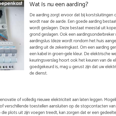
Wat is nu een aarding?
De aarding zorgt ervoor dat bij korstsluitingen of
wordt naar de aarde. Een goede aarding bestaat
wordt geslagen. Deze bestaat meestal uit kope
grond geslagen. Ook een aardingsonderbreker m
aardingslus (deze wordt rondom het huis aange
aarding uit de zekeringkast. Om een aarding ge
een kabel in groen-gele kleur. De elektrische w
keuringsverslag hoort ook het keuren van de el
goedgekeurd is, mag u gerust zijn dat uw elektris
de dienst.
 renovatie of volledig nieuwe elektriciteit aan laten leggen. Mo
l, of verschillende toestellen aansluiten op de stopcontacten van
die plots uit zijn voegen treedt, kan zorgen dat er een gedeelte 