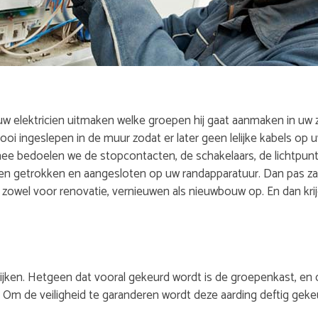
uw elektricien uitmaken welke groepen hij gaat aanmaken in uw z
ooi ingeslepen in de muur zodat er later geen lelijke kabels op 
ee bedoelen we de stopcontacten, de schakelaars, de lichtpunte
 getrokken en aangesloten op uw randapparatuur. Dan pas zal u
owel voor renovatie, vernieuwen als nieuwbouw op. En dan krijg
kijken. Hetgeen dat vooral gekeurd wordt is de groepenkast, en 
. Om de veiligheid te garanderen wordt deze aarding deftig geke