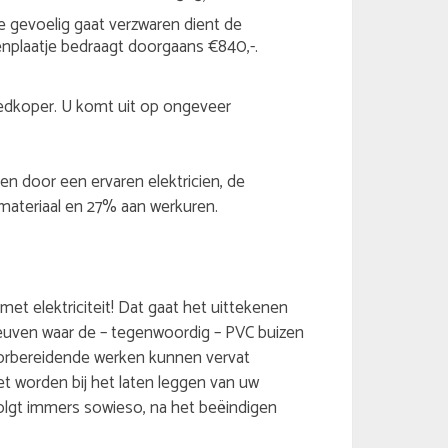
e gevoelig gaat verzwaren dient de
nplaatje bedraagt doorgaans €840,-.
goedkoper. U komt uit op ongeveer
ren door een ervaren elektricien, de
ateriaal en 27% aan werkuren.
et elektriciteit! Dat gaat het uittekenen
sleuven waar de – tegenwoordig – PVC buizen
oorbereidende werken kunnen vervat
et worden bij het laten leggen van uw
r volgt immers sowieso, na het beëindigen