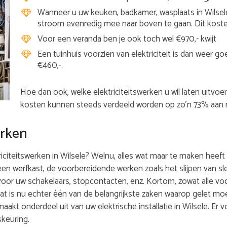
Wanneer u uw keuken, badkamer, wasplaats in Wilsel
stroom evenredig mee naar boven te gaan. Dit koste
Voor een veranda ben je ook toch wel €970,- kwijt
Een tuinhuis voorzien van elektriciteit is dan weer 
€460,-.
Hoe dan ook, welke elektriciteitswerken u wil laten uitvoe
kosten kunnen steeds verdeeld worden op zo’n 73% aan m
erken
iteitswerken in Wilsele? Welnu, alles wat maar te maken heeft m
 een werfkast, de voorbereidende werken zoals het slijpen van 
oor uw schakelaars, stopcontacten, enz. Kortom, zowat alle v
at is nu echter één van de belangrijkste zaken waarop gelet mo
t maakt onderdeel uit van uw elektrische installatie in Wilsele. E
skeuring.