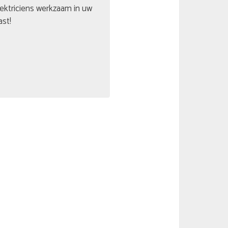
lektriciens werkzaam in uw
ast!