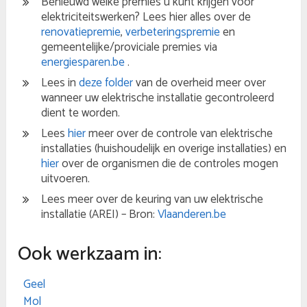
Benieuwd welke premies u kunt krijgen voor
elektriciteitswerken? Lees hier alles over de
renovatiepremie
,
verbeteringspremie
en
gemeentelijke/proviciale premies via
energiesparen.be
.
Lees in
deze folder
van de overheid meer over
wanneer uw elektrische installatie gecontroleerd
dient te worden.
Lees
hier
meer over de controle van elektrische
installaties (huishoudelijk en overige installaties) en
hier
over de organismen die de controles mogen
uitvoeren.
Lees meer over de keuring van uw elektrische
installatie (AREI) – Bron:
Vlaanderen.be
Ook werkzaam in:
Geel
Mol