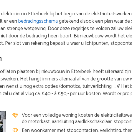
 elektricien in Etterbeek bij het begin van de elektriciteitswer
dt er een
bedradingsschema
getekend alsook een plan waar de 
aan strenge wetgeving. Door deze regeltjes te volgen zal uw ele
niet door de bedrading heen boort. Bij nieuwbouw wordt het el
Per slot van rekening bepaalt u waar u lichtpunten, stopcont
n
of laten plaatsen bij nieuwbouw in Etterbeek heeft uiteraard zijn 
itswerken. Het hangt immers allemaal af van de grootte van uw w
en wenst u nog extra opties (domotica, tuinverlichting, …)? Het 
 zal u dat al vlug ca. €40,- à €50,- per uur kosten. Wordt er proj
Voor een volledige woning kosten de elektriciteitswer
de meterkast, aansluiting aardlekschakelaar, stopcon
Een woonkamer met stopcontacten, verlichting, therm