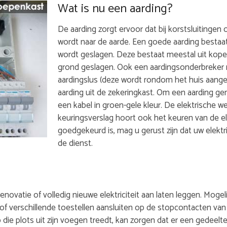
Wat is nu een aarding?
De aarding zorgt ervoor dat bij korstsluitingen of
wordt naar de aarde. Een goede aarding bestaat
wordt geslagen. Deze bestaat meestal uit kope
grond geslagen. Ook een aardingsonderbreker m
aardingslus (deze wordt rondom het huis aange
aarding uit de zekeringkast. Om een aarding ge
een kabel in groen-gele kleur. De elektrische w
keuringsverslag hoort ook het keuren van de el
goedgekeurd is, mag u gerust zijn dat uw elektris
de dienst.
 renovatie of volledig nieuwe elektriciteit aan laten leggen. Mo
l, of verschillende toestellen aansluiten op de stopcontacten van
die plots uit zijn voegen treedt, kan zorgen dat er een gedeelte 