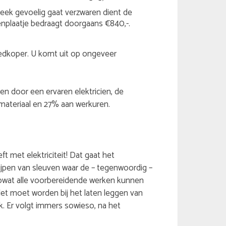
eek gevoelig gaat verzwaren dient de
nplaatje bedraagt doorgaans €840,-.
goedkoper. U komt uit op ongeveer
ren door een ervaren elektricien, de
ateriaal en 27% aan werkuren.
 met elektriciteit! Dat gaat het
lijpen van sleuven waar de – tegenwoordig –
zowat alle voorbereidende werken kunnen
let moet worden bij het laten leggen van
ek. Er volgt immers sowieso, na het