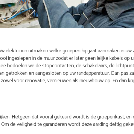
uw elektricien uitmaken welke groepen hij gaat aanmaken in uw z
ooi ingeslepen in de muur zodat er later geen lelijke kabels op 
ee bedoelen we de stopcontacten, de schakelaars, de lichtpunte
 getrokken en aangesloten op uw randapparatuur. Dan pas zal u
owel voor renovatie, vernieuwen als nieuwbouw op. En dan krijg
kijken. Hetgeen dat vooral gekeurd wordt is de groepenkast, en 
. Om de veiligheid te garanderen wordt deze aarding deftig geke