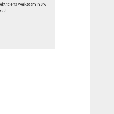
lektriciens werkzaam in uw
ast!