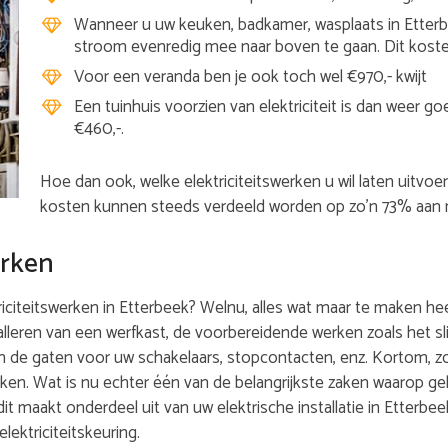
Wanneer u uw keuken, badkamer, wasplaats in Etterb
stroom evenredig mee naar boven te gaan. Dit koste
Voor een veranda ben je ook toch wel €970,- kwijt
Een tuinhuis voorzien van elektriciteit is dan weer 
€460,-.
Hoe dan ook, welke elektriciteitswerken u wil laten uitvoe
kosten kunnen steeds verdeeld worden op zo’n 73% aan m
erken
iteitswerken in Etterbeek? Welnu, alles wat maar te maken heeft
alleren van een werfkast, de voorbereidende werken zoals het s
n de gaten voor uw schakelaars, stopcontacten, enz. Kortom, 
rken. Wat is nu echter één van de belangrijkste zaken waarop ge
 dit maakt onderdeel uit van uw elektrische installatie in Etterbe
lektriciteitskeuring.