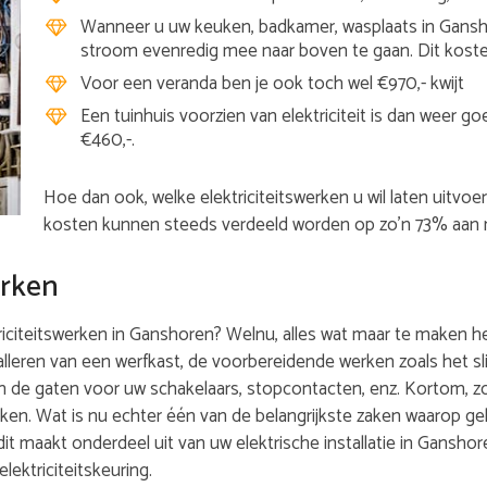
Wanneer u uw keuken, badkamer, wasplaats in Gansh
stroom evenredig mee naar boven te gaan. Dit koste
Voor een veranda ben je ook toch wel €970,- kwijt
Een tuinhuis voorzien van elektriciteit is dan weer 
€460,-.
Hoe dan ook, welke elektriciteitswerken u wil laten uitvoe
kosten kunnen steeds verdeeld worden op zo’n 73% aan m
erken
citeitswerken in Ganshoren? Welnu, alles wat maar te maken heef
alleren van een werfkast, de voorbereidende werken zoals het s
n de gaten voor uw schakelaars, stopcontacten, enz. Kortom, 
rken. Wat is nu echter één van de belangrijkste zaken waarop ge
 dit maakt onderdeel uit van uw elektrische installatie in Gansho
lektriciteitskeuring.