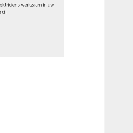
lektriciens werkzaam in uw
ast!