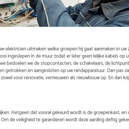
uw elektricien uitmaken welke groepen hij gaat aanmaken in uw z
ooi ingeslepen in de muur zodat er later geen lelijke kabels op 
ee bedoelen we de stopcontacten, de schakelaars, de lichtpunte
 getrokken en aangesloten op uw randapparatuur. Dan pas zal u
owel voor renovatie, vernieuwen als nieuwbouw op. En dan krijg
kijken. Hetgeen dat vooral gekeurd wordt is de groepenkast, en 
. Om de veiligheid te garanderen wordt deze aarding deftig geke