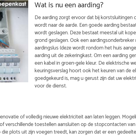
Wat is nu een aarding?
De aarding zorgt ervoor dat bij korstsluitingen of
wordt naar de aarde. Een goede aarding bestaat
wordt geslagen. Deze bestaat meestal uit kope
grond geslagen. Ook een aardingsonderbreker m
aardingslus (deze wordt rondom het huis aange
aarding uit de zekeringkast. Om een aarding ge
een kabel in groen-gele kleur. De elektrische w
keuringsverslag hoort ook het keuren van de el
goedgekeurd is, mag u gerust zijn dat uw elektri
voor de dienst.
 renovatie of volledig nieuwe elektriciteit aan laten leggen. Mo
l, of verschillende toestellen aansluiten op de stopcontacten van
die plots uit zijn voegen treedt, kan zorgen dat er een gedeelte 