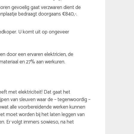
oren gevoelig gaat verzwaren dient de
nplaatje bedraagt doorgaans €840,-.
goedkoper. U komt uit op ongeveer
ren door een ervaren elektricien, de
ateriaal en 27% aan werkuren.
t met elektriciteit! Dat gaat het
lijpen van sleuven waar de – tegenwoordig –
zowat alle voorbereidende werken kunnen
let moet worden bij het laten leggen van
ren. Er volgt immers sowieso, na het