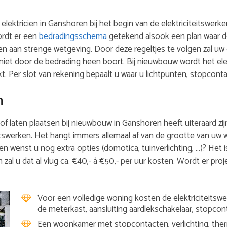
w elektricien in Ganshoren bij het begin van de elektriciteitswe
wordt er een
bedradingsschema
getekend alsook een plan waar d
en aan strenge wetgeving. Door deze regeltjes te volgen zal uw 
niet door de bedrading heen boort. Bij nieuwbouw wordt het el
Per slot van rekening bepaalt u waar u lichtpunten, stopcont
n
of laten plaatsen bij nieuwbouw in Ganshoren heeft uiteraard zijn 
itswerken. Het hangt immers allemaal af van de grootte van uw w
en wenst u nog extra opties (domotica, tuinverlichting, …)? Het 
 zal u dat al vlug ca. €40,- à €50,- per uur kosten. Wordt er proj
Voor een volledige woning kosten de elektriciteitswer
de meterkast, aansluiting aardlekschakelaar, stopcon
Een woonkamer met stopcontacten, verlichting, therm