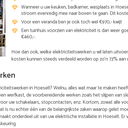
Wanneer u uw keuken, badkamer, wasplaats in Hoesel
stroom evenredig mee naar boven te gaan. Dit koste
Voor een veranda ben je ook toch wel €970,- kwijt
Een tuinhuis voorzien van elektriciteit is dan weer 
€460,-.
Hoe dan ook, welke elektriciteitswerken u wil laten uitvoe
kosten kunnen steeds verdeeld worden op zo’n 73% aan m
erken
citeitswerken in Hoeselt? Welnu, alles wat maar te maken heeft 
 een werfkast, de voorbereidende werken zoals het slijpen van 
oor uw schakelaars, stopcontacten, enz. Kortom, zowat alle v
at is nu echter één van de belangrijkste zaken waarop gelet mo
t maakt onderdeel uit van uw elektrische installatie in Hoeselt. 
skeuring.