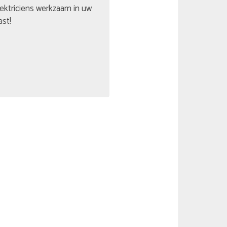
lektriciens werkzaam in uw
ast!