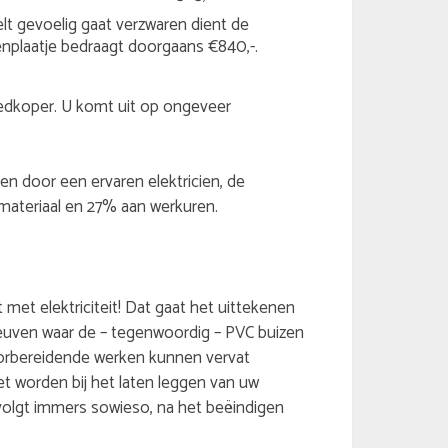
t gevoelig gaat verzwaren dient de
nplaatje bedraagt doorgaans €840,-.
goedkoper. U komt uit op ongeveer
ren door een ervaren elektricien, de
ateriaal en 27% aan werkuren.
met elektriciteit! Dat gaat het uittekenen
sleuven waar de – tegenwoordig – PVC buizen
oorbereidende werken kunnen vervat
et worden bij het laten leggen van uw
Er volgt immers sowieso, na het beëindigen