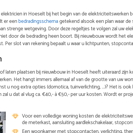
 elektricien in Hoeselt bij het begin van de elektriciteitswerke
dt er een
bedradingsschema
getekend alsook een plan waar de 
aan strenge wetgeving. Door deze regeltjes te volgen zal uw ele
niet door de bedrading heen boort. Bij nieuwbouw wordt het el
Per slot van rekening bepaalt u waar u lichtpunten, stopcont
n
of laten plaatsen bij nieuwbouw in Hoeselt heeft uiteraard zijn ko
werken. Het hangt immers allemaal af van de grootte van uw won
st u nog extra opties (domotica, tuinverlichting, …)? Het is ook
 zal u dat al vlug ca. €40,- à €50,- per uur kosten. Wordt er proj
Voor een volledige woning kosten de elektriciteitswer
de meterkast, aansluiting aardlekschakelaar, stopcon
Een woonkamer met stopcontacten, verlichting, therm