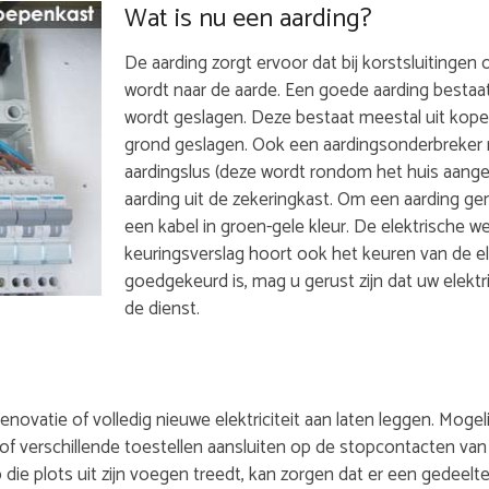
Wat is nu een aarding?
De aarding zorgt ervoor dat bij korstsluitingen of
wordt naar de aarde. Een goede aarding bestaat
wordt geslagen. Deze bestaat meestal uit kope
grond geslagen. Ook een aardingsonderbreker m
aardingslus (deze wordt rondom het huis aange
aarding uit de zekeringkast. Om een aarding ge
een kabel in groen-gele kleur. De elektrische w
keuringsverslag hoort ook het keuren van de el
goedgekeurd is, mag u gerust zijn dat uw elektris
de dienst.
 renovatie of volledig nieuwe elektriciteit aan laten leggen. Mo
l, of verschillende toestellen aansluiten op de stopcontacten van
die plots uit zijn voegen treedt, kan zorgen dat er een gedeelte 