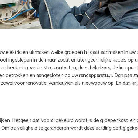
uw elektricien uitmaken welke groepen hij gaat aanmaken in uw z
ooi ingeslepen in de muur zodat er later geen lelijke kabels op 
ee bedoelen we de stopcontacten, de schakelaars, de lichtpunte
 getrokken en aangesloten op uw randapparatuur. Dan pas zal u
owel voor renovatie, vernieuwen als nieuwbouw op. En dan krijg
kijken. Hetgeen dat vooral gekeurd wordt is de groepenkast, en 
. Om de veiligheid te garanderen wordt deze aarding deftig geke