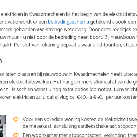
w elektricien in Kwaadmechelen bij het begin van de elektricite
 renovatie wordt er een
bedradingsschema
getekend alsook een 
s immers gebonden aan strenge wetgeving. Door deze regeltjes te
 uw muur – u niet door de bedrading heen boort. Bij nieuwbouw 
kt. Per slot van rekening bepaalt u waar u lichtpunten, stop
n
 of laten plaatsen bij nieuwbouw in Kwaadmechelen heeft uiteraard
ren elektriciteitswerken. Het hangt immers allemaal af van de g
 enz… Misschien wenst u nog extra opties (domotica, tuinverlicht
aren elektricien zal u dat al vlug ca. €40,- à €50,- per uur kost
Voor een volledige woning kosten de elektriciteitswer
de meterkast, aansluiting aardlekschakelaar, stopcon
Een woonkamer met stopcontacten, verlichting, therm