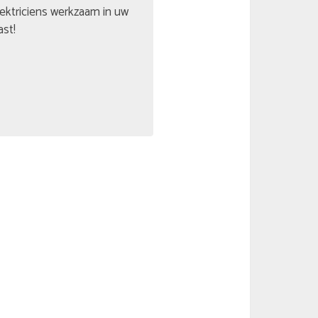
lektriciens werkzaam in uw
ast!