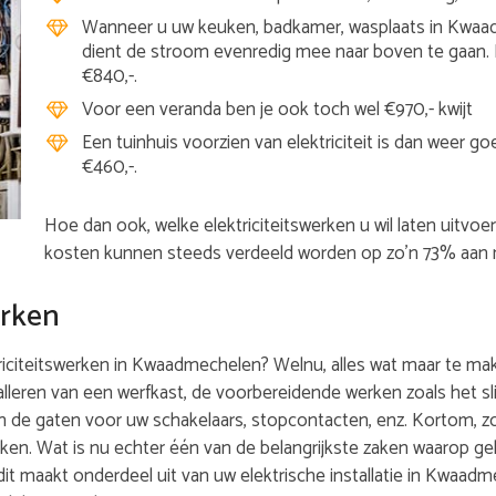
Wanneer u uw keuken, badkamer, wasplaats in Kwaa
dient de stroom evenredig mee naar boven te gaan. 
€840,-.
Voor een veranda ben je ook toch wel €970,- kwijt
Een tuinhuis voorzien van elektriciteit is dan weer 
€460,-.
Hoe dan ook, welke elektriciteitswerken u wil laten uitvoe
kosten kunnen steeds verdeeld worden op zo’n 73% aan m
erken
citeitswerken in Kwaadmechelen? Welnu, alles wat maar te maken
alleren van een werfkast, de voorbereidende werken zoals het s
n de gaten voor uw schakelaars, stopcontacten, enz. Kortom, 
rken. Wat is nu echter één van de belangrijkste zaken waarop ge
k dit maakt onderdeel uit van uw elektrische installatie in Kwaad