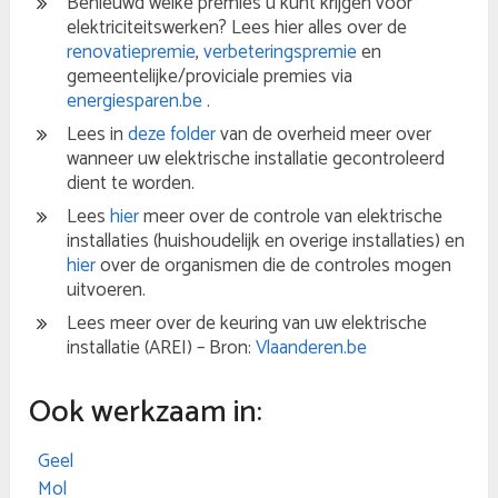
Benieuwd welke premies u kunt krijgen voor
elektriciteitswerken? Lees hier alles over de
renovatiepremie
,
verbeteringspremie
en
gemeentelijke/proviciale premies via
energiesparen.be
.
Lees in
deze folder
van de overheid meer over
wanneer uw elektrische installatie gecontroleerd
dient te worden.
Lees
hier
meer over de controle van elektrische
installaties (huishoudelijk en overige installaties) en
hier
over de organismen die de controles mogen
uitvoeren.
Lees meer over de keuring van uw elektrische
installatie (AREI) – Bron:
Vlaanderen.be
Ook werkzaam in:
Geel
Mol