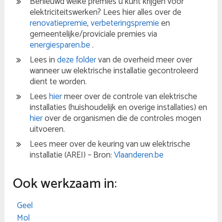
Benieuwd welke premies u kunt krijgen voor
elektriciteitswerken? Lees hier alles over de
renovatiepremie
,
verbeteringspremie
en
gemeentelijke/proviciale premies via
energiesparen.be
.
Lees in
deze folder
van de overheid meer over
wanneer uw elektrische installatie gecontroleerd
dient te worden.
Lees
hier
meer over de controle van elektrische
installaties (huishoudelijk en overige installaties) en
hier
over de organismen die de controles mogen
uitvoeren.
Lees meer over de keuring van uw elektrische
installatie (AREI) – Bron:
Vlaanderen.be
Ook werkzaam in:
Geel
Mol