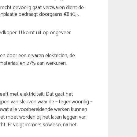
recht gevoelig gaat verzwaren dient de
nplaatje bedraagt doorgaans €840,-.
goedkoper. U komt uit op ongeveer
ren door een ervaren elektricien, de
ateriaal en 27% aan werkuren.
ft met elektriciteit! Dat gaat het
lijpen van sleuven waar de – tegenwoordig –
zowat alle voorbereidende werken kunnen
let moet worden bij het laten leggen van
echt. Er volgt immers sowieso, na het