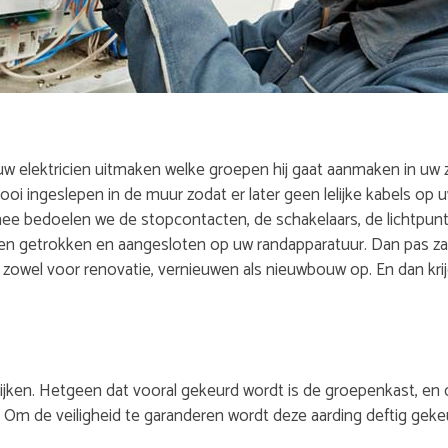
uw elektricien uitmaken welke groepen hij gaat aanmaken in uw z
ooi ingeslepen in de muur zodat er later geen lelijke kabels op 
ee bedoelen we de stopcontacten, de schakelaars, de lichtpunte
 getrokken en aangesloten op uw randapparatuur. Dan pas zal u
owel voor renovatie, vernieuwen als nieuwbouw op. En dan krijg
kijken. Hetgeen dat vooral gekeurd wordt is de groepenkast, en 
. Om de veiligheid te garanderen wordt deze aarding deftig geke