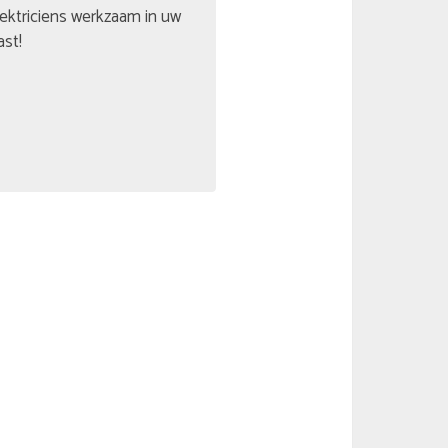
lektriciens werkzaam in uw
ast!