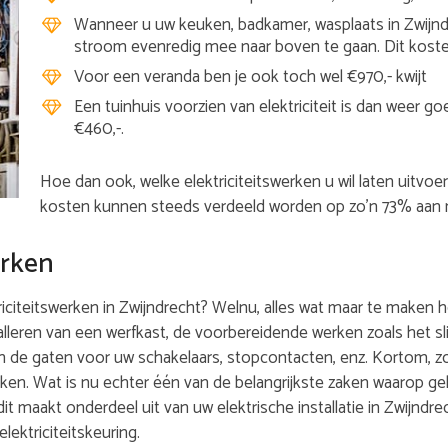
Wanneer u uw keuken, badkamer, wasplaats in Zwijnd
stroom evenredig mee naar boven te gaan. Dit koste
Voor een veranda ben je ook toch wel €970,- kwijt
Een tuinhuis voorzien van elektriciteit is dan weer 
€460,-.
Hoe dan ook, welke elektriciteitswerken u wil laten uitvoe
kosten kunnen steeds verdeeld worden op zo’n 73% aan m
erken
iteitswerken in Zwijndrecht? Welnu, alles wat maar te maken hee
alleren van een werfkast, de voorbereidende werken zoals het s
n de gaten voor uw schakelaars, stopcontacten, enz. Kortom, 
rken. Wat is nu echter één van de belangrijkste zaken waarop ge
 dit maakt onderdeel uit van uw elektrische installatie in Zwijndr
lektriciteitskeuring.