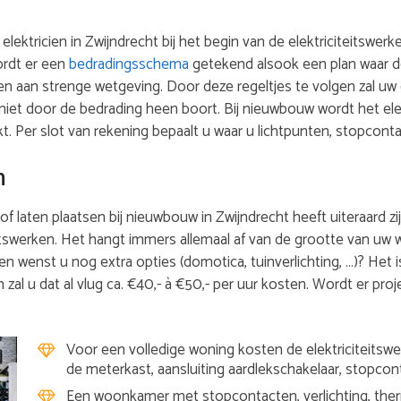
w elektricien in Zwijndrecht bij het begin van de elektriciteitsw
wordt er een
bedradingsschema
getekend alsook een plan waar d
en aan strenge wetgeving. Door deze regeltjes te volgen zal uw 
niet door de bedrading heen boort. Bij nieuwbouw wordt het el
Per slot van rekening bepaalt u waar u lichtpunten, stopcont
n
of laten plaatsen bij nieuwbouw in Zwijndrecht heeft uiteraard zijn
itswerken. Het hangt immers allemaal af van de grootte van uw w
en wenst u nog extra opties (domotica, tuinverlichting, …)? Het 
 zal u dat al vlug ca. €40,- à €50,- per uur kosten. Wordt er proj
Voor een volledige woning kosten de elektriciteitswer
de meterkast, aansluiting aardlekschakelaar, stopcon
Een woonkamer met stopcontacten, verlichting, therm