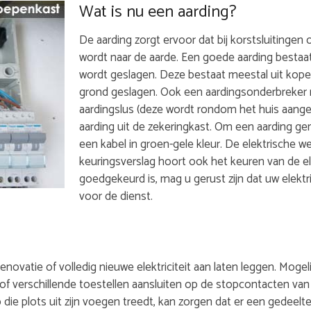
Wat is nu een aarding?
De aarding zorgt ervoor dat bij korstsluitingen of
wordt naar de aarde. Een goede aarding bestaat
wordt geslagen. Deze bestaat meestal uit kope
grond geslagen. Ook een aardingsonderbreker m
aardingslus (deze wordt rondom het huis aange
aarding uit de zekeringkast. Om een aarding ge
een kabel in groen-gele kleur. De elektrische w
keuringsverslag hoort ook het keuren van de el
goedgekeurd is, mag u gerust zijn dat uw elektris
voor de dienst.
 renovatie of volledig nieuwe elektriciteit aan laten leggen. Mo
l, of verschillende toestellen aansluiten op de stopcontacten van
die plots uit zijn voegen treedt, kan zorgen dat er een gedeelte 